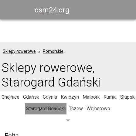
osm24.org
Sklepy rowerowe
Pomorskie
Sklepy rowerowe,
Starogard Gdański
Chojnice
Gdańsk
Gdynia
Kwidzyn
Malbork
Rumia
Słupsk
Starogard Gdański
Tczew
Wejherowo
Folta