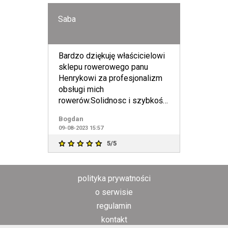
Saba
Bardzo dziękuję właścicielowi
sklepu rowerowego panu
Henrykowi za profesjonalizm
obsługi mich
rowerów.Solidnosc i szybkość
to główne cechy sklepu
Bogdan
SABA.Widzialem
09-08-2023 15:57
5/5
polityka prywatności
o serwisie
regulamin
kontakt