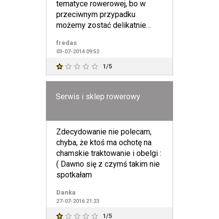
tematyce rowerowej, bo w
przeciwnym przypadku
możemy zostać delikatnie
pisząc zrobieni w konia. Facet
fredas
uważa
03-07-2014 09:52
1/5
Serwis i sklep rowerowy
Zdecydowanie nie polecam,
chyba, że ktoś ma ochotę na
chamskie traktowanie i obelgi :
( Dawno się z czymś takim nie
spotkałam
Danka
27-07-2016 21:23
1/5