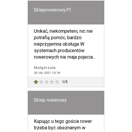
Skleprowerowy.Pl
Unikać, niekompeteni, nic nie
potrafią pomóc, bardzo
nieprzyjemna obsługa W
systemach producentów
rowerowych nie maja pojecia
co oznaczyć. Rowery są
Małgorzata
uszkodzo
03-06-2021 10:18
1/5
Sklep rowerowy
Kupując u tego gościa rower
trzeba być obeznanym w