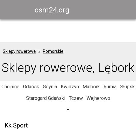
osm24.org
Sklepy rowerowe
Pomorskie
Sklepy rowerowe, Lębork
Chojnice
Gdańsk
Gdynia
Kwidzyn
Malbork
Rumia
Słupsk
Starogard Gdański
Tczew
Wejherowo
Kk Sport