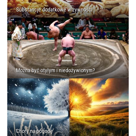
Substancje dodatkowe w żywności
Można być otyłym i niedożywionym?
Chory na pogodę