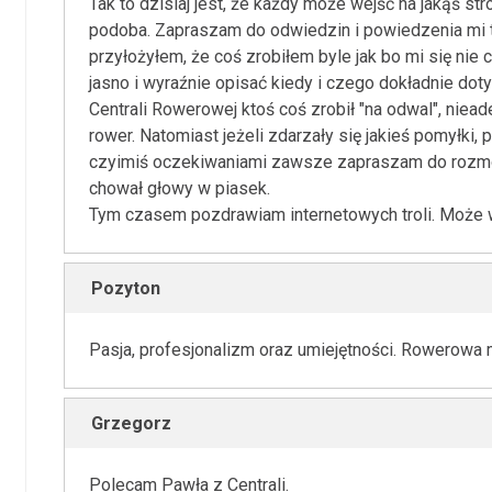
Tak to dzisiaj jest, że każdy może wejść na jakąś 
podoba. Zapraszam do odwiedzin i powiedzenia mi t
przyłożyłem, że coś zrobiłem byle jak bo mi się nie c
jasno i wyraźnie opisać kiedy i czego dokładnie doty
Centrali Rowerowej ktoś coś zrobił "na odwal", niea
rower. Natomiast jeżeli zdarzały się jakieś pomyłki,
czyimiś oczekiwaniami zawsze zapraszam do rozmow
chował głowy w piasek.
Tym czasem pozdrawiam internetowych troli. Może w 
Pozyton
Pasja, profesjonalizm oraz umiejętności. Rowerowa 
Grzegorz
Polecam Pawła z Centrali.