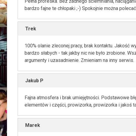
Pełna profeska. Bez żadnego ściemniania, naciągani
bardzo fajne te chłopaki ;-) Spokojnie można polecać
Trek
100% olanie zleconej pracy, brak kontaktu. Jakość
bardzo słabych - tak jakby nic nie było zrobione. Ws
argumenty i uzasadnienie. Zmieniam na inny serwis.
Jakub P
Fajna atmosfera i brak umiejętności. Podstawowe bł
elementów i części, prowizorka, prowizorka i jakoś t
Marek