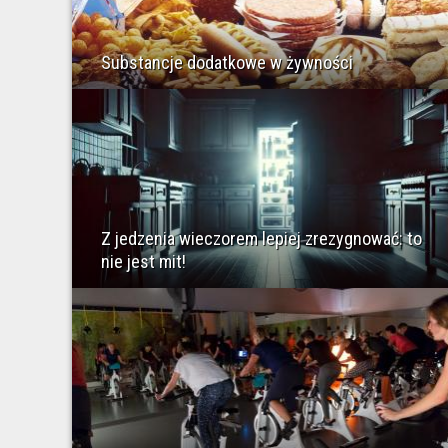
Substancje dodatkowe w żywności
Z jedzenia wieczorem lepiej zrezygnować: to
nie jest mit!