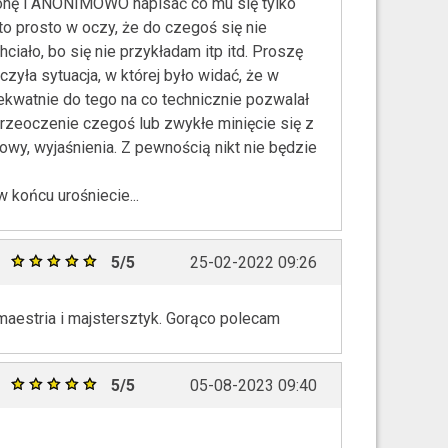
stronę i ANONIMOWO napisać co mu się tylko
o prosto w oczy, że do czegoś się nie
hciało, bo się nie przykładam itp itd. Proszę
czyła sytuacja, w której było widać, że w
dekwatnie do tego na co technicznie pozwalał
 przeoczenie czegoś lub zwykłe minięcie się z
y, wyjaśnienia. Z pewnością nikt nie będzie
końcu urośniecie...
5/5
25-02-2022 09:26
maestria i majstersztyk. Gorąco polecam
5/5
05-08-2023 09:40