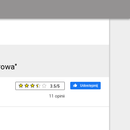
rowa"

Udostępnij
3.5
/
5
11
opinii