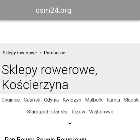
osm24.org
Sklepy rowerowe
Pomorskie
Sklepy rowerowe,
Kościerzyna
Chojnice
Gdańsk
Gdynia
Kwidzyn
Malbork
Rumia
Słupsk
Starogard Gdański
Tczew
Wejherowo
Pan Rower Serwis Rowerowy