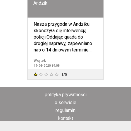
Andzik
Nasza przygoda w Andziku
skończyła się interwencją
policji.Oddając quada do
drogiej naprawy, zapewniano
nas o 14 dniowym terminie
naprawy , jednakże termin ten
Wojtek
19-08-2020 19:08
1/5
polityka prywatności
o serwisie
regulamin
kontakt