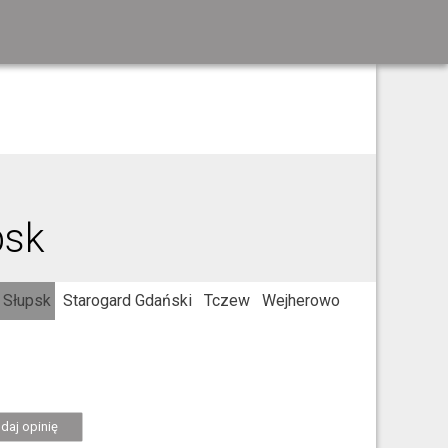
psk
Słupsk
Starogard Gdański
Tczew
Wejherowo
daj opinię