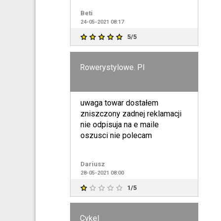
robocie, pierwszy przegląd
Beti
rowe
24-05-2021 08:17
5/5
Rowerystylowe. Pl
uwaga towar dostałem
zniszczony zadnej reklamacji
nie odpisuja na e maile
oszusci nie polecam
Dariusz
28-05-2021 08:00
1/5
Cykel