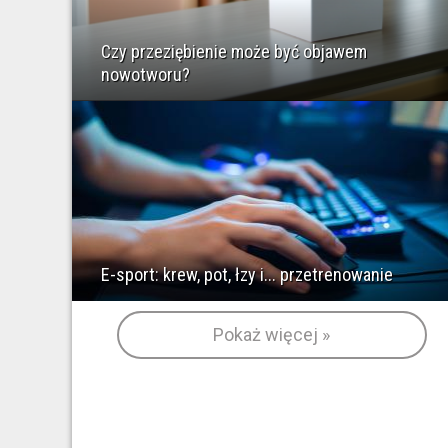
Czy przeziębienie może być objawem
nowotworu?
E-sport: krew, pot, łzy i... przetrenowanie
Pokaż więcej »