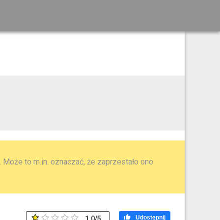
 Może to m.in. oznaczać, że zaprzestało ono

Udostępnij
1.0
/
5