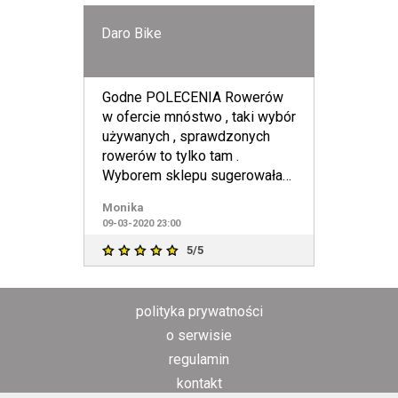
Daro Bike
Godne POLECENIA Rowerów
w ofercie mnóstwo , taki wybór
używanych , sprawdzonych
rowerów to tylko tam .
Wyborem sklepu sugerowałam
się opiniami w internecie o
Monika
09-03-2020 23:00
5/5
polityka prywatności
o serwisie
regulamin
kontakt