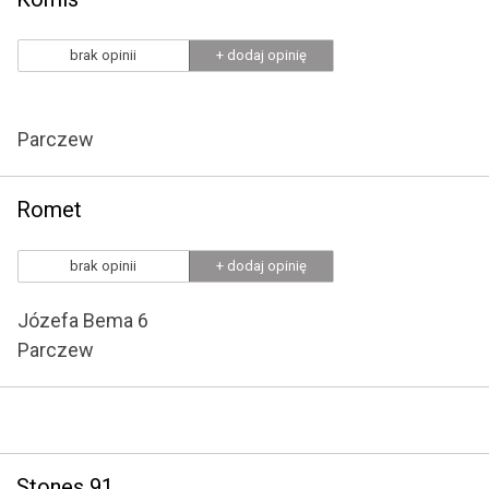
brak opinii
+ dodaj opinię
Parczew
Romet
brak opinii
+ dodaj opinię
Józefa Bema 6
Parczew
Stones 91