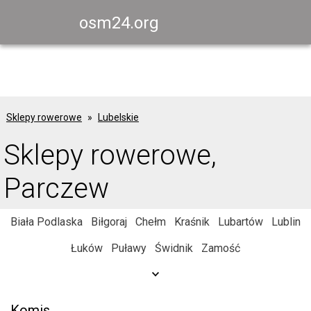
osm24.org
Sklepy rowerowe
Lubelskie
Sklepy rowerowe,
Parczew
Biała Podlaska
Biłgoraj
Chełm
Kraśnik
Lubartów
Lublin
Łuków
Puławy
Świdnik
Zamość
Komis