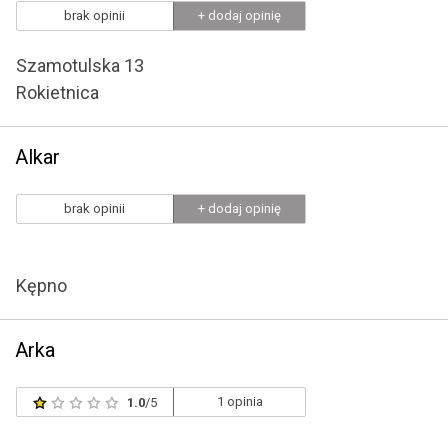
brak opinii
+ dodaj opinię
Szamotulska 13
Rokietnica
Alkar
brak opinii
+ dodaj opinię
Kępno
Arka
1 opinia
1.0
/5