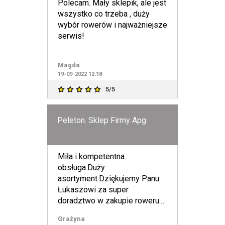
Polecam. Mały sklepik, ale jest
wszystko co trzeba , duży
wybór rowerów i najważniejsze
serwis!
Magda
19-09-2022 12:18
5/5
Peleton. Sklep Firmy Apg
Miła i kompetentna
obsługa.Duży
asortyment.Dziękujemy Panu
Łukaszowi za super
doradztwo w zakupie roweru.
👍Napewno wrócimy po
Grażyna
kolejny rower.