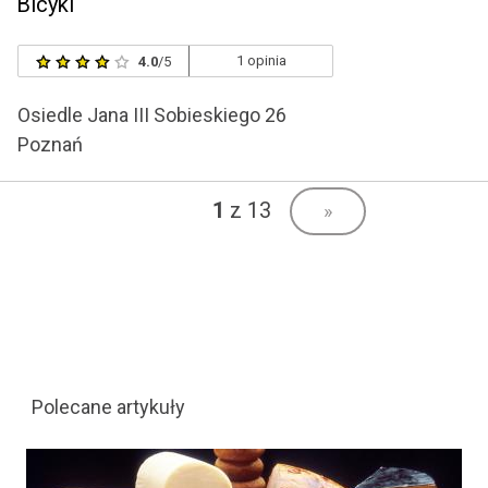
Bicykl
1 opinia
4.0
/5
Osiedle Jana III Sobieskiego 26
Poznań
1
z 13
»
Polecane artykuły