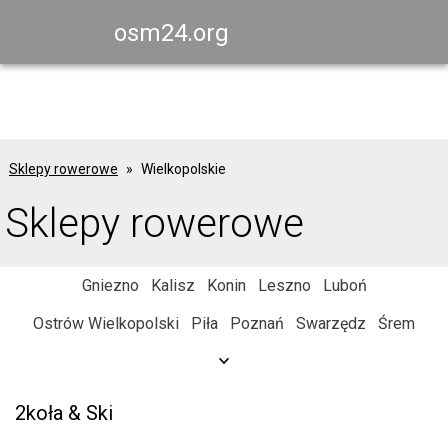
osm24.org
Sklepy rowerowe
Wielkopolskie
Sklepy rowerowe
Gniezno
Kalisz
Konin
Leszno
Luboń
Ostrów Wielkopolski
Piła
Poznań
Swarzędz
Śrem
2koła & Ski