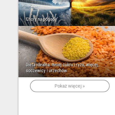
Chory na pogodę
Dieta idealna: mniej cukru i ryżu, więcej
soczewicy i orzechów
Pokaż więcej »