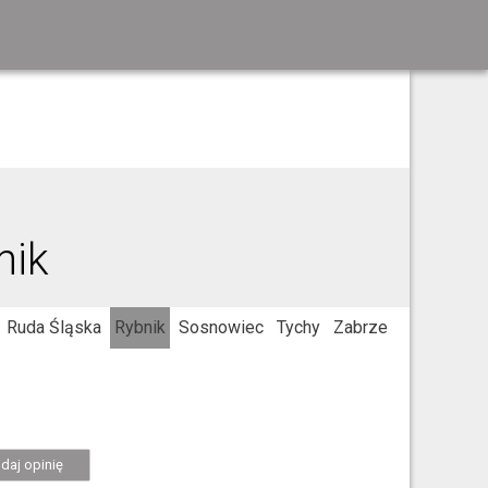
nik
Ruda Śląska
Rybnik
Sosnowiec
Tychy
Zabrze
daj opinię