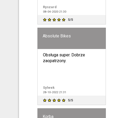
podejścia do sprawy i
Ryszard
zaangażowania
08-04-2020 21:30
5/5
Absolute Bikes
Obsługa super. Dobrze
zaopatrzony.
Sylwek
28-10-2022 21:31
5/5
Korba