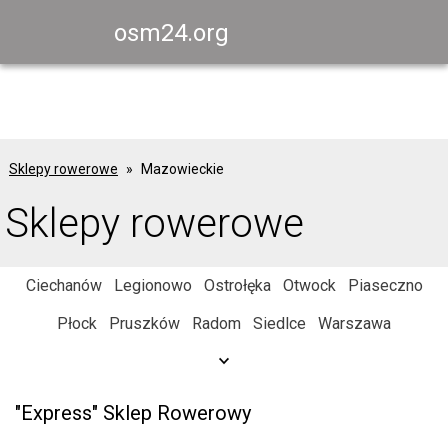
osm24.org
Sklepy rowerowe
Mazowieckie
Sklepy rowerowe
Ciechanów
Legionowo
Ostrołęka
Otwock
Piaseczno
Płock
Pruszków
Radom
Siedlce
Warszawa
"Express" Sklep Rowerowy