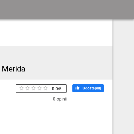
e Merida

Udostępnij
0.0
/
5
0 opinii