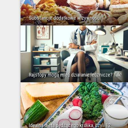
Substancje dodatkowe w żywności
Rajstopy mogą mieć działanie lecznicze? Tak!
Idealna dieta pędzącego królika, czyli 12