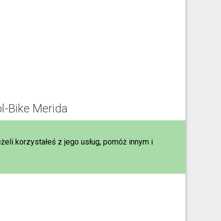
l-Bike Merida
eżeli korzystałeś z jego usług, pomóż innym i