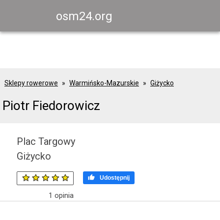
osm24.org
Sklepy rowerowe
Warmińsko-Mazurskie
Giżycko
Piotr Fiedorowicz
Plac Targowy
Giżycko

Udostępnij
1
opinia